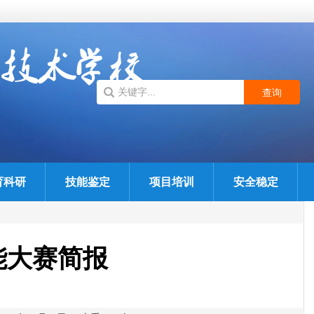
育科研
技能鉴定
项目培训
安全稳定
能大赛简报