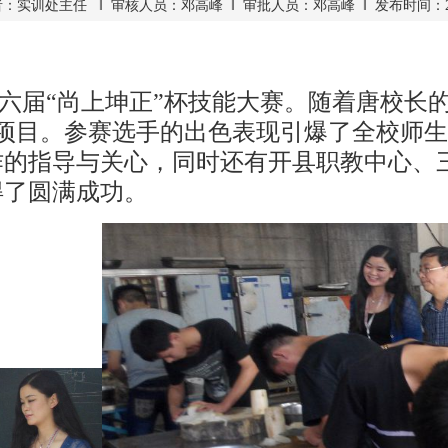
实训处主任 ‖ 审核人员：邓高峰 ‖ 审批人员：邓高峰 ‖ 发布时间：2015
六届“尚上坤正”杯技能大赛。随着唐校长
项目。参赛选手的出色表现引爆了全校师生
作的指导与关心，同时还有开县职教中心、
得了圆满成功。