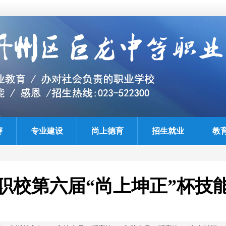
赛
专业建设
尚上德育
招生就业
教
职校第六届“尚上坤正”杯技