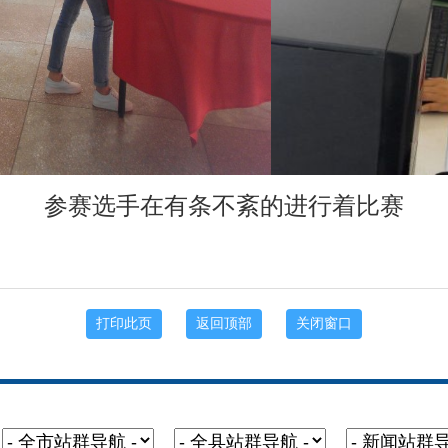
参赛选手在有条不紊
的进行着比赛