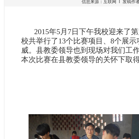
信息来源：互联网 ‖ 发稿作者：
2015
年
5
月
7
日下午我校迎来了第
校共举行了
13
个比赛项目、
8
个展示
威。县教委领导也到现场对我们工
本次比赛在县教委领导的关怀下取