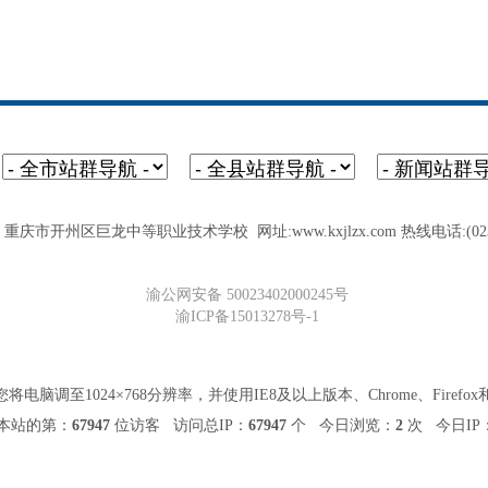
庆市开州区巨龙中等职业技术学校 网址:www.kxjlzx.com 热线电话:(023)5
渝公网安备 50023402000245号
渝ICP备15013278号-1
脑调至1024×768分辨率，并使用IE8及以上版本、Chrome、Firef
本站的第：
67947
位访客 访问总IP：
67947
个 今日浏览：
2
次 今日IP