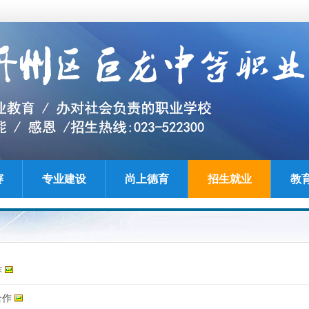
赛
专业建设
尚上德育
招生就业
教
作
合作