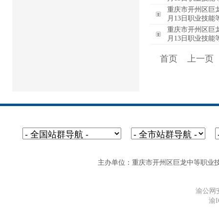
重庆市开州区巨龙
月13日职业技能
重庆市开州区巨龙
月13日职业技能
首页
上一页
主办单位：重庆市开州区巨龙中等职业技术学校 网址
渝公网安备
渝I