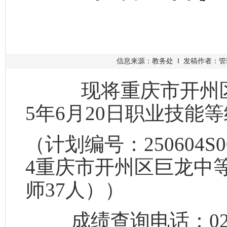
信息来源：教务处 ‖ 发稿作者：管理员
现将重庆市开州区
5
年
6
月
20
日职业技能等
（计划编号：
250604S0
4
重庆市开州区巨龙中
师
37
人））
成绩查询电话：
0