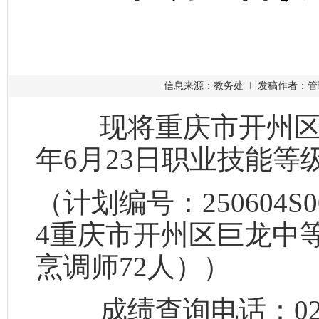
信息来源：教务处 ‖ 发稿作者：管理员
现将重庆市开州区巨
年
6
月
23
日职业技能等
（计划编号：
250604S0
4
重庆市开州区巨龙中
烹调师
72
人））
成绩查询电话：
0