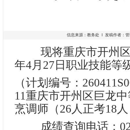
信息来源：教务处 ‖ 发稿作者：管理员
现将重庆市开州区巨
年
4
月
27
日职业技能等
（计划编号：
260411S0
11
重庆市开州区巨龙中
烹调师（
26
人正考
18
人
成绩查询电话：
0